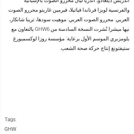
أندريس ديلغادو، أندريا ليال محررو الصوت بالإسبانية
والفرنسية لويزا فرناندا فياتيلا، فيرمين غاريتو محررو الصوت
العربي: محررو الصوت العربي: موهيت سودها، ترينا شانكار،
نيها ميشرا نُشرت النسخة السادسة من GHW6 بالتعاون مع
بلومزبري الموسم الأول برعاية: مؤسسة روزا لوكسمبورغ
ستيفتونغ إنتاج حركة صحة الشعب.
Tags
GHW