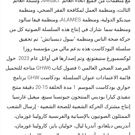
مع منظمات من جميع أنحاء العالم: Medact، وشبكة العالم
الثالث، ومنظمة العمل لمكافحة الفقر الصحي، ومنظمة
ميديكو الدولية، ومنظمة ALAMES، ومنظمة فيفا سالود
ومنظمة سما. شارك في إنتاج هذه السلسلة الصوتية كل من
حركة صحة الناس ومنظمة ”بيبول ديسباتش“. تم تحقيق
سلسلة البودكاست هذه بدعم مالي من مؤسسة روزا
لوكسمبورغ ستيفتونغ، وتم إصدارها في أوائل عام 2023. حول
المرصد الصحي العالمي 6 فصول كتاب GHW6 متاحة للتحميل
قائمة الاعتمادات عنوان السلسلة: بودكاست GHW برنامج
حواري بودكاست الموسم: 1 مدة الحلقة 15-20 دقيقة منتج
تنفيذي كيارا بوديني المنتجون جيوتسنا سينغ، ميغيل غارسيا
إنتاج مشترك الحركة الشعبية للصحة الشعبية - إرسال الشعب
الممثلون الصوتيون بالإسبانية والفرنسية كارولينا غوزمان،
أندريس ديلغادو، أندريا ليال، خوليان بايز، كارولينا غوزمان،