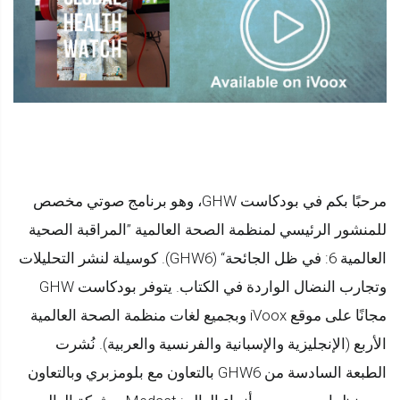
مرحبًا بكم في بودكاست GHW، وهو برنامج صوتي مخصص
للمنشور الرئيسي لمنظمة الصحة العالمية ”المراقبة الصحية
العالمية 6: في ظل الجائحة“ (GHW6). كوسيلة لنشر التحليلات
وتجارب النضال الواردة في الكتاب. يتوفر بودكاست GHW
مجانًا على موقع iVoox وبجميع لغات منظمة الصحة العالمية
الأربع (الإنجليزية والإسبانية والفرنسية والعربية). نُشرت
الطبعة السادسة من GHW6 بالتعاون مع بلومزبري وبالتعاون