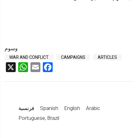
وسوم
WAR AND CONFLICT
CAMPAIGNS
ARTICLES
sApp
X
Facebook
Email
Arabic
English
Spanish
فرنسية
Portuguese, Brazil