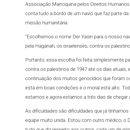
Associação Marroquina pelos Direitos Humanos 
conta tudo a bordo de um navio que faz parte da
missão humanitária.
“Escolhemos o nome Der Yasin para o nosso navi
pela Haganah, os israelenses, contra os palesti
Portanto, essa escolha foi feita simplesmente p
contra os palestinos de 1947 até os dias atuai
continuação dos muitos genocídios que foram co
está em boas condições e o moral está alto. T
estamos e agora estamos a três dias de chegar 
As dificuldades são dificuldades que já tínhamo
equipe muito unida. Estou com outro médico, o D
tudo que diz respeito aos outros, cada um de nós