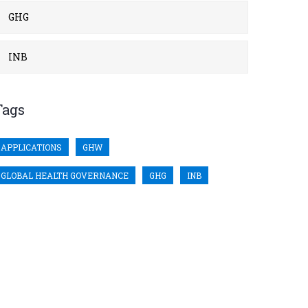
GHG
INB
Tags
APPLICATIONS
GHW
GLOBAL HEALTH GOVERNANCE
GHG
INB