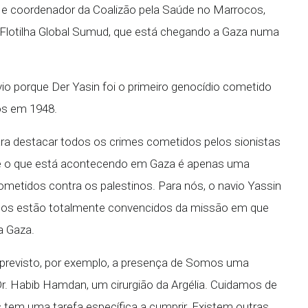
e coordenador da Coalizão pela Saúde no Marrocos,
 Flotilha Global Sumud, que está chegando a Gaza numa
o porque Der Yasin foi o primeiro genocídio cometido
nos em 1948.
ara destacar todos os crimes cometidos pelos sionistas
s, e o que está acontecendo em Gaza é apenas uma
metidos contra os palestinos. Para nós, o navio Yassin
odos estão totalmente convencidos da missão em que
a Gaza.
s previsto, por exemplo, a presença de Somos uma
r. Habib Hamdan, um cirurgião da Argélia. Cuidamos de
 tem uma tarefa específica a cumprir. Existem outras