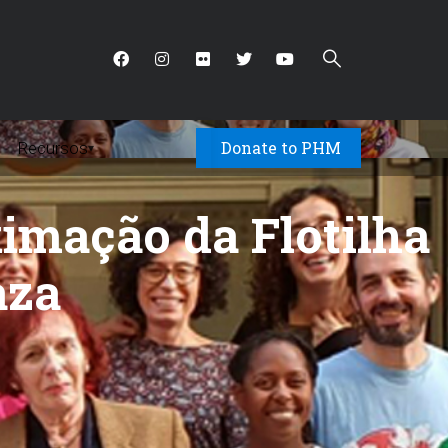
Donate to PHM
Recursos
▾
ximação da Flotilha
aza