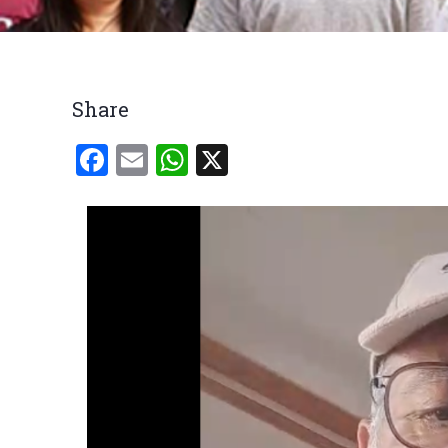
Trilha
de
navegação
Share
Facebook
Email
WhatsApp
X