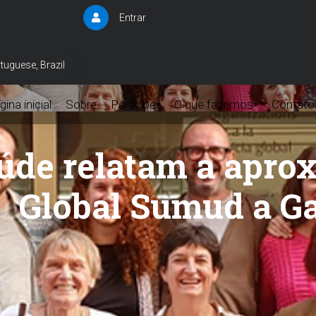
Entrar
User
account
menu
tuguese, Brazil
ina inicial
Sobre
Participe
O que fazemos
Contato
▾
▾
aúde relatam a apro
Global Sumud a G