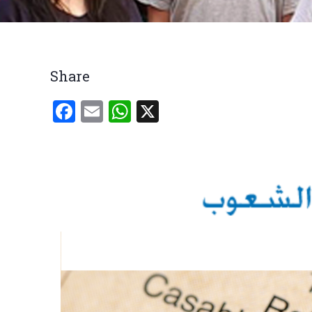
Breadcrumb
Share
Facebook
Email
WhatsApp
X