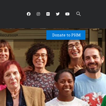
Donate to PHM
Recursos
▾