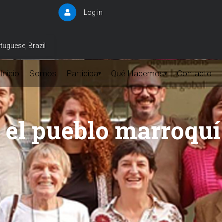
Log in
User
account
menu
tuguese, Brazil
Inicio
Somos
Participa
Qué Hacemos
Contacto
▾
▾
 el pueblo marroquí