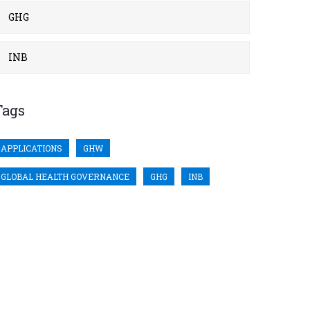
GHG
INB
Tags
APPLICATIONS
GHW
GLOBAL HEALTH GOVERNANCE
GHG
INB