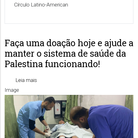
Círculo Latino-American
Faça uma doação hoje e ajude a
manter o sistema de saúde da
Palestina funcionando!
Leia mais
sobre
Image
Faça
uma
doação
hoje
e