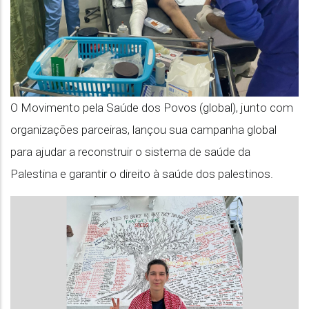
ajude
a
manter
o
sistema
O Movimento pela Saúde dos Povos (global), junto com
de
organizações parceiras, lançou sua campanha global
saúde
para ajudar a reconstruir o sistema de saúde da
da
Palestina e garantir o direito à saúde dos palestinos.
Palestina
funcionando!