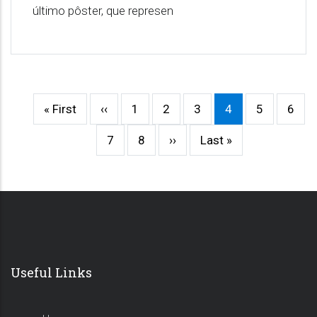
último pôster, que represen
Primeira
« First
Página
‹‹
Página
1
Página
2
Página
3
Página
4
Página
5
Pági
6
Paginação
página
anterior
atual
Página
7
Página
8
Próxima
››
Última
Last »
página
página
Useful Links