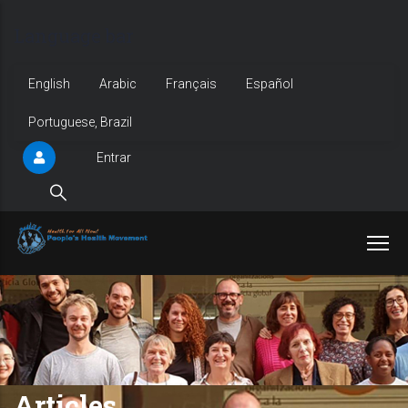
Pular
Language bar
para
o
English
Arabic
Français
Español
conteúdo
Portuguese, Brazil
principal
Entrar
User
account
menu
Articles