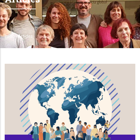
Início
-
Articles
Trilha
de
navegação