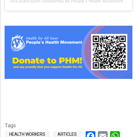
Una publicación compartida de People's Health Movement (@globalphm)
Tags
Facebook
Email
Wha
HEALTH WORKERS
ARTICLES