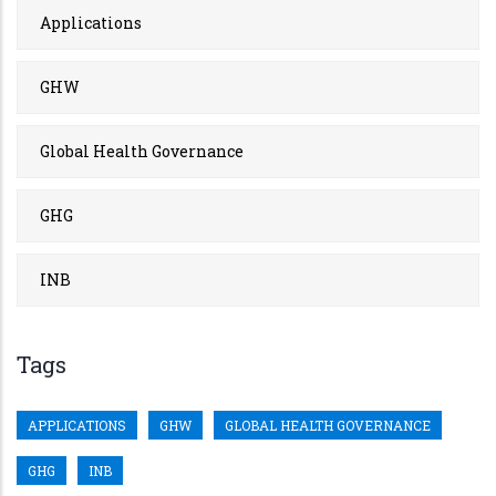
Applications
GHW
Global Health Governance
GHG
INB
Tags
APPLICATIONS
GHW
GLOBAL HEALTH GOVERNANCE
GHG
INB