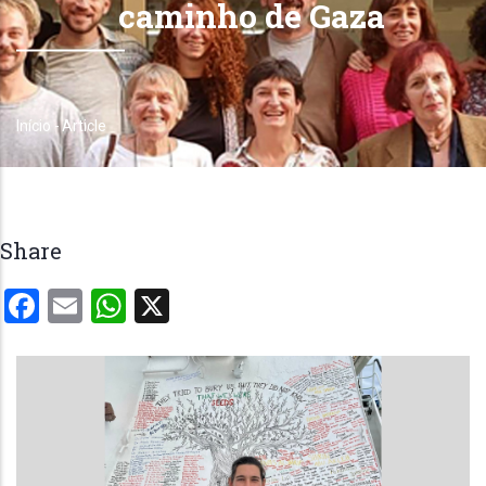
caminho de Gaza
Início
-
Article
Trilha
de
navegação
Share
Facebook
Email
WhatsApp
X