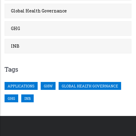
Global Health Governance
GHG
INB
Tags
APPLICATIONS
GHW
GLOBAL HEALTH GOVERNANCE
GHG
INB