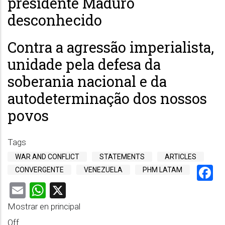
presidente Maduro
desconhecido
Contra a agressão imperialista,
unidade pela defesa da
soberania nacional e da
autodeterminação dos nossos
povos
Tags
WAR AND CONFLICT
STATEMENTS
ARTICLES
F
CONVERGENTE
VENEZUELA
PHM LATAM
Email
WhatsApp
X
Mostrar en principal
Off