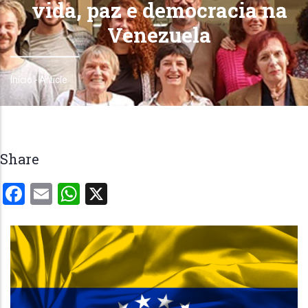
vida, paz e democracia na
Venezuela
Início
-
Article
Trilha
de
navegação
Share
Facebook
Email
WhatsApp
X