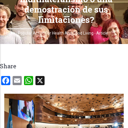
demostración de sus
limitaciones?
Home
-
Popular Action For Health And Good Living
-
Article
Breadcrumb
Share
Facebook
Email
WhatsApp
X