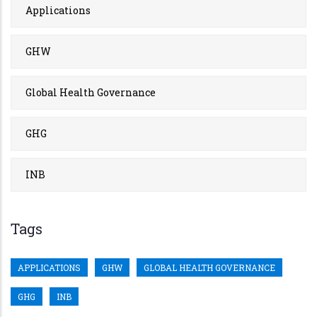
Applications
GHW
Global Health Governance
GHG
INB
Tags
APPLICATIONS
GHW
GLOBAL HEALTH GOVERNANCE
GHG
INB