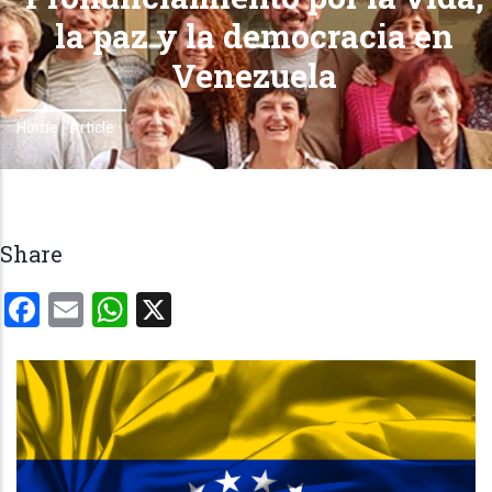
la paz y la democracia en
Venezuela
Home
-
Article
Breadcrumb
Share
Facebook
Email
WhatsApp
X