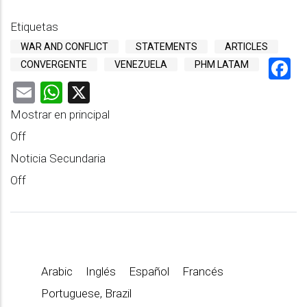
Etiquetas
WAR AND CONFLICT
STATEMENTS
ARTICLES
F
CONVERGENTE
VENEZUELA
PHM LATAM
Email
WhatsApp
X
Mostrar en principal
Off
Noticia Secundaria
Off
Arabic
Inglés
Español
Francés
Portuguese, Brazil