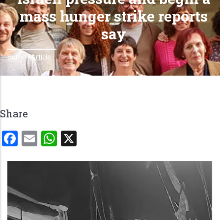
mass hunger strike reports
say
Home
-
Article
Breadcrumb
Share
Facebook
Email
WhatsApp
X