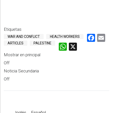
Etiquetas
Face
E
WAR AND CONFLICT
HEALTH WORKERS
ARTICLES
PALESTINE
WhatsApp
X
Mostrar en principal
Off
Noticia Secundaria
Off
Inglés
Español