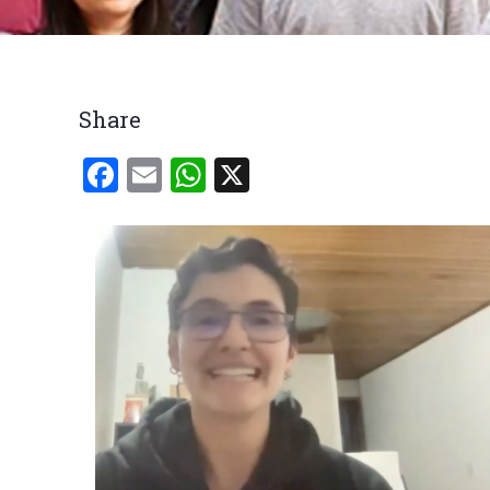
Breadcrumb
Share
Facebook
Email
WhatsApp
X