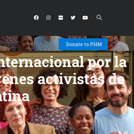
Donate to PHM
Recursos
▾
nternacional por la
venes activistas de
atina