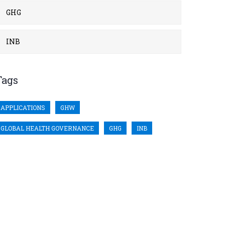
GHG
INB
Tags
APPLICATIONS
GHW
GLOBAL HEALTH GOVERNANCE
GHG
INB