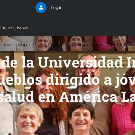
Log in
User
account
menu
tuguese, Brazil
Inicio
Somos
Participa
Qué Hacemos
Contacto
▾
▾
 de la Universidad I
ueblos dirigido a jó
salud en América L