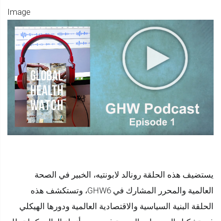
Image
بودكاس
GHW
الحلقة
1.
من
أمراض
ما
قبل
الجائحة
إلى
أمل
يستضيف هذه الحلقة رونالد لابونتيه، الخبير في الصحة
ما
العالمية والمحرر المشارك في GHW6، وتستكشف هذه
بعد
الحلقة البنية السياسية والاقتصادية العالمية ودورها الهيكلي
الجائحة