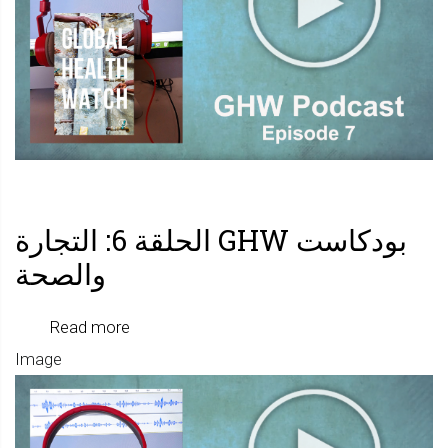
7:
التغطية
الصحية
الشاملة
وتقسيم
الرعاية
الصحية
الأولية
بودكاست GHW الحلقة 6: التجارة
والصحة
about
Read more
Image
بودكاس
GHW
الحلقة