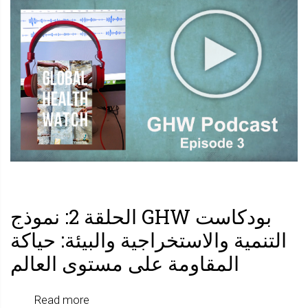
GHW
الحلقة
3:
أوجه
عدم
المساوا
بين
الجنسين
في
ظل
بودكاست GHW الحلقة 2: نموذج
جائحة
التنمية والاستخراجية والبيئة: حياكة
المقاومة على مستوى العالم
وجهة
نظر
about
Read more