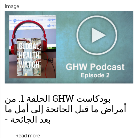
من
Image
بودكاس
جنوب
GHW
الكرة
الحلقة
الأرضية
2:
نموذج
التنمية
والاستخ
والبيئة:
حياكة
المقاوم
بودكاست GHW الحلقة 1. من
على
أمراض ما قبل الجائحة إلى أمل ما
مستوى
بعد الجائحة -
العالم
about
Read more