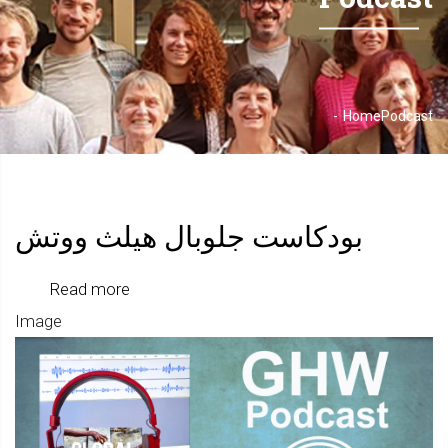
-
Home
Podcast
Breadcrumb
بودكاست جلوبال هيلث ووتش
about
Read more
Image
بودكاس
جلوبال
هيلث
ووتش