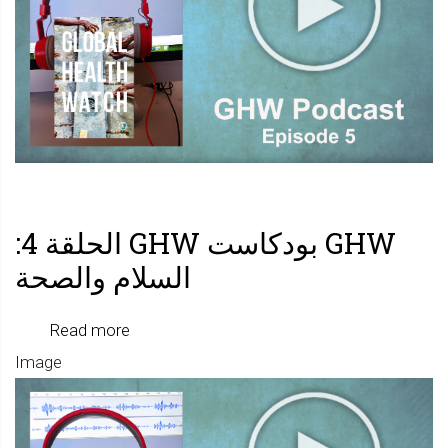
5:
الأمن
الغذائي
GHW بودكاست GHW الحلقة 4:
السلام والصحة
about
Read more
GHW
Image
بودكاس
GHW