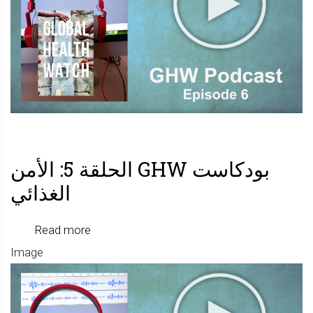
6:
التجارة
والصحة
بودكاست GHW الحلقة 5: الأمن
الغذائي
about
Read more
Image
بودكاس
GHW
الحلقة