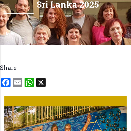
Sri Lanka 2025
Home
Breadcrumb
Share
Facebook
Email
WhatsApp
X