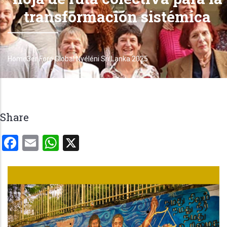
transformación sistémica
Home
3er Foro Global Nyéléni Sri Lanka 2025
Breadcrumb
Share
Facebook
Email
WhatsApp
X