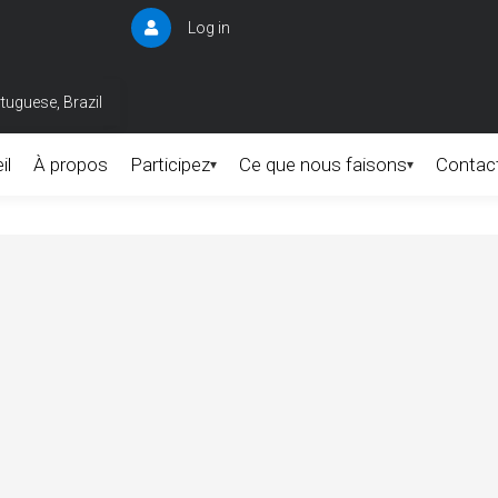
Log in
User
account
menu
tuguese, Brazil
il
À propos
Participez
Ce que nous faisons
Contac
▾
▾