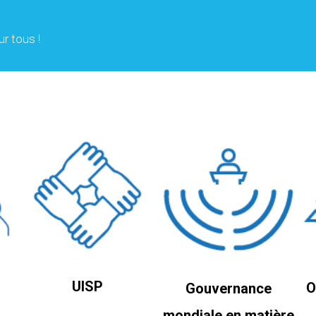
r tous !
UISP
O
Gouvernance
mondiale en matière