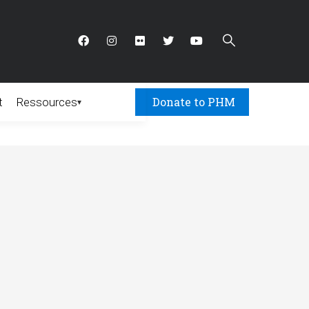
Donate to PHM
t
Ressources
▾