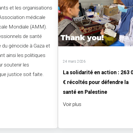
ants et les organisations
'Association médicale
dicale Mondiale (AMM).
fessionnels de santé
re du génocide à Gaza et
t ainsi les politiques
24 mars 2026
ur soutenir les
La solidarité en action : 263 
e justice soit faite.
€ récoltés pour défendre la
santé en Palestine
Voir plus