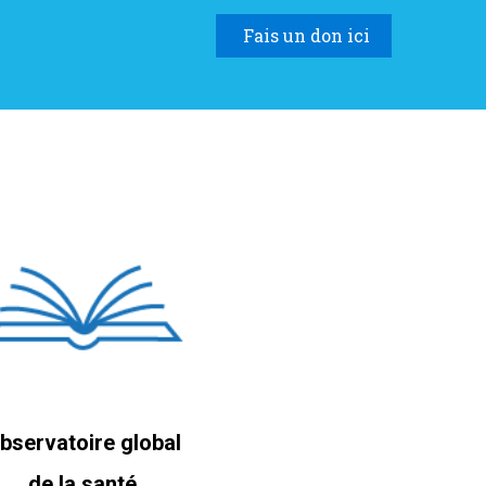
Fais un don ici
bservatoire global
de la santé