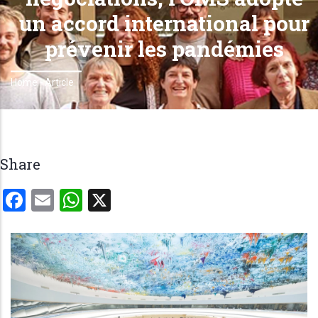
un accord international pour
prévenir les pandémies
Home
-
Article
Breadcrumb
Share
Facebook
Email
WhatsApp
X