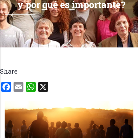
y por qué es importante?
Home
-
Article
Breadcrumb
Share
Facebook
Email
WhatsApp
X