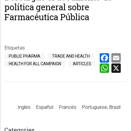
política general sobre
Farmacéutica Pública
Etiquetas
Face
Em
PUBLIC PHARMA
TRADE AND HEALTH
HEALTH FOR ALL CAMPAIGN
ARTICLES
What
X
Inglés
Español
Francés
Portuguese, Brazil
Categories