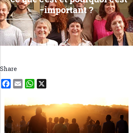
important ?
Home
-
Article
Breadcrumb
Share
Facebook
Email
WhatsApp
X