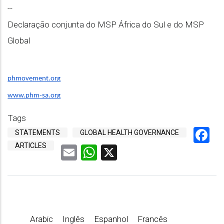
--
Declaração conjunta do MSP África do Sul e do MSP
Global
phmovement.org
www.phm-sa.org
Tags
F
STATEMENTS
GLOBAL HEALTH GOVERNANCE
ARTICLES
Email
WhatsApp
X
Arabic
Inglês
Espanhol
Francês