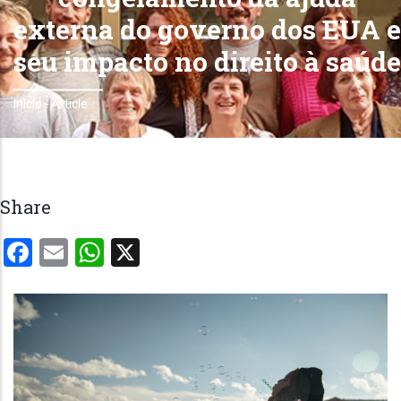
externa do governo dos EUA e
seu impacto no direito à saúde
Início
-
Article
Trilha
de
navegação
Share
Facebook
Email
WhatsApp
X