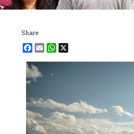
Trilha
de
navegação
Share
Facebook
Email
WhatsApp
X