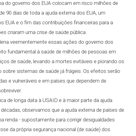
rna do governo dos EUA colocam em risco milhões de
 90 dias de toda a ajuda externa dos EUA, um
s EUA e o fim das contribuições financeiras para a
s criaram uma crise de saúde pública.
dena veementemente essas ações do governo dos
eito fundamental à saúde de milhões de pessoas em
ços de saúde, levando a mortes evitáveis e piorando os
 sobre sistemas de saúde já frágeis. Os efeitos serão
as e vulneráveis e em países que dependem de
obreviver.
ica de longa data à USAID e à maior parte da ajuda
e décadas, observamos que a ajuda externa de países de
ixa renda - supostamente para corrigir desigualdades
eresse da própria segurança nacional (de saúde) dos