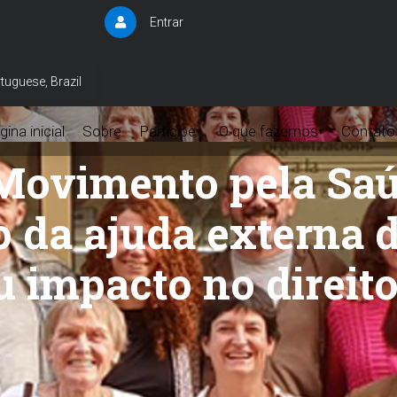
Entrar
User
account
menu
tuguese, Brazil
ina inicial
Sobre
Participe
O que fazemos
Contato
▾
▾
Movimento pela Saú
 da ajuda externa 
u impacto no direit