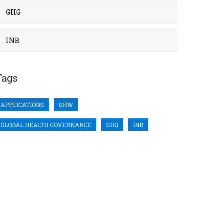
GHG
INB
Tags
APPLICATIONS
GHW
GLOBAL HEALTH GOVERNANCE
GHG
INB