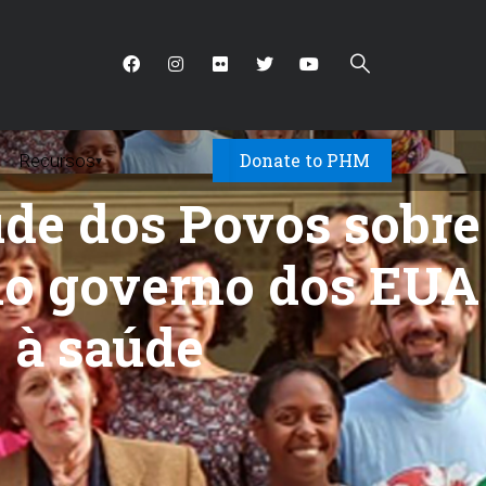
Donate to PHM
Recursos
▾
de dos Povos sobre
do governo dos EUA
o à saúde