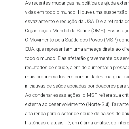
As recentes mudanças na política de ajuda exte
vidas em todo o mundo. Houve uma suspensão de
esvaziamento e redução da USAID e a retirada do
Organização Mundial da Saúde (OMS). Essas açõe
O Movimento pela Saúde dos Povos (MSP) con
EUA, que representam uma ameaça direta ao dir
todo o mundo. Elas afetarão gravemente os servi
resultados de saúde, além de aumentar a pressão
mais pronunciados em comunidades marginalizad
iniciativas de saúde apoiadas por doadores para s
Ao condenar essas ações, o MSP reitera sua crít
externa ao desenvolvimento (Norte-Sul). Durant
alta renda para o setor de saúde de países de ba
históricas e atuais - é, em última análise, do int