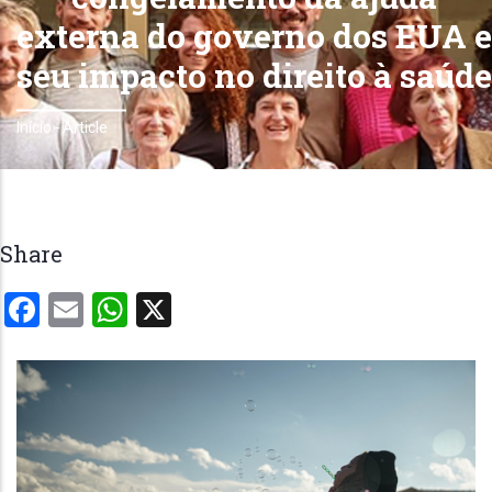
externa do governo dos EUA e
seu impacto no direito à saúde
Início
-
Article
Trilha
de
navegação
Share
Facebook
Email
WhatsApp
X