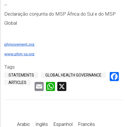
--
Declaração conjunta do MSP África do Sul e do MSP
Global
phmovement.org
www.phm-sa.org
Tags
F
STATEMENTS
GLOBAL HEALTH GOVERNANCE
ARTICLES
Email
WhatsApp
X
Arabic
Inglês
Espanhol
Francês