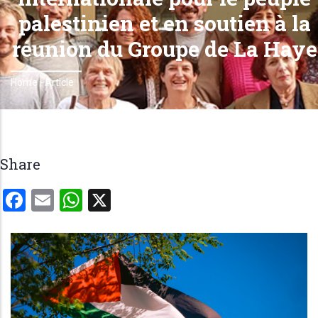
palestinien et en soutien à la
réunion du Groupe de La Haye
Home
-
Article
Breadcrumb
Share
Facebook
Email
WhatsApp
X