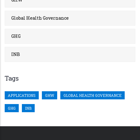
Global Health Governance
GHG
INB
Tags
APPLICATIONS
GHW
GLOBAL HEALTH GOVERNANCE
GHG
INB