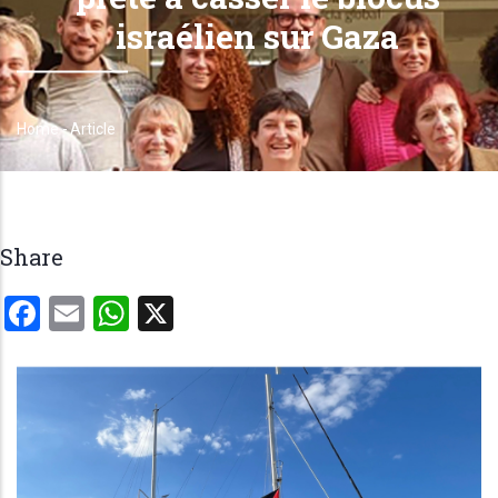
israélien sur Gaza
Home
-
Article
Breadcrumb
Share
Facebook
Email
WhatsApp
X