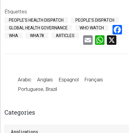
Étiquettes
PEOPLE'S HEALTH DISPATCH
PEOPLE'S DISPATCH
Fa
GLOBAL HEALTH GOVERNANCE
WHO WATCH
WHA
WHA78
ARTICLES
Email
Whats
X
Arabic
Anglais
Espagnol
Français
Portuguese, Brazil
Categories
Applications