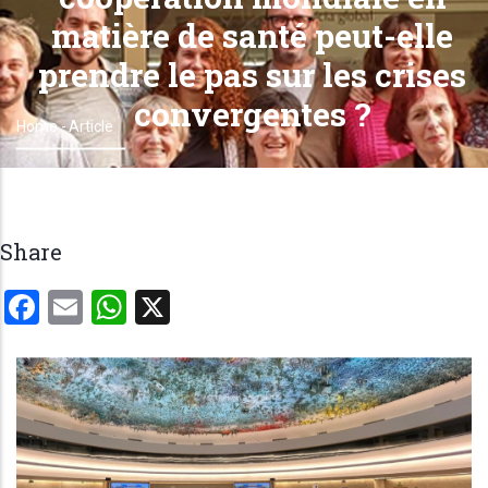
matière de santé peut-elle
prendre le pas sur les crises
convergentes ?
Home
-
Article
Breadcrumb
Share
Facebook
Email
WhatsApp
X