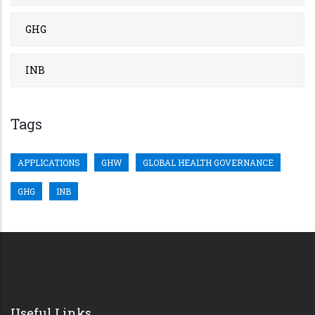
GHG
INB
Tags
APPLICATIONS
GHW
GLOBAL HEALTH GOVERNANCE
GHG
INB
Useful Links