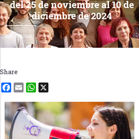
del 25 de noviembre al 10 de
diciembre de 2024
Home
-
Article
Breadcrumb
Share
Facebook
Email
WhatsApp
X