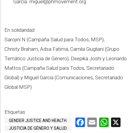
García:
miguel@phmovement.org
En solidaridad
Sarojini N (Campaña Salud para Todos, MSP);
Christy Braham, Adsa Fatima, Camila Giugliani (Grupo
Temático Justicia de Género); Deepika Joshi y Leonardo
Mattos (Campaña Salud para Todos, Secretariado
Global) y Miguel Garcia (Comunicaciones, Secretariado
Global MSP)
Etiquetas
Facebook
Email
What
X
GENDER JUSTICE AND HEALTH
JUSTICIA DE GÉNERO Y SALUD