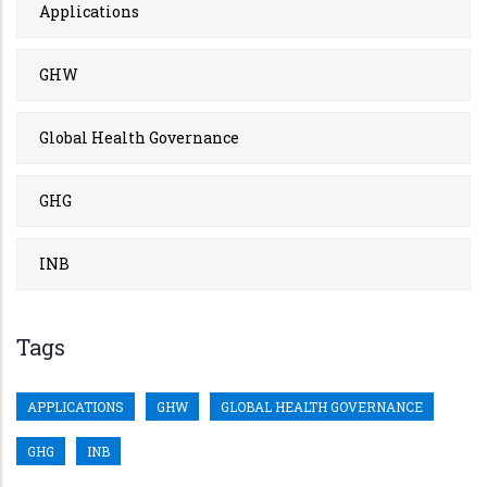
Applications
GHW
Global Health Governance
GHG
INB
Tags
APPLICATIONS
GHW
GLOBAL HEALTH GOVERNANCE
GHG
INB