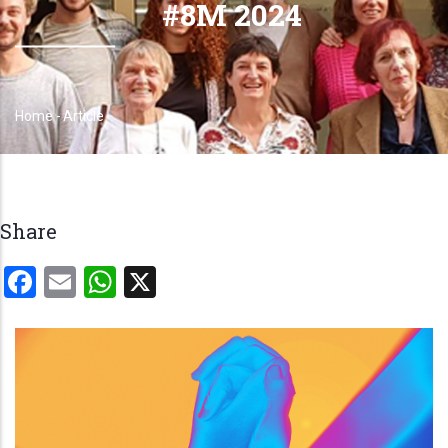
#8M 2024
Home
-
Article
Breadcrumb
Share
Facebook
Email
WhatsApp
X