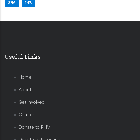
GHG
INB
Useful Links
Home
About
Get Involved
Charter
Donate to PHM
Donate to Palestine