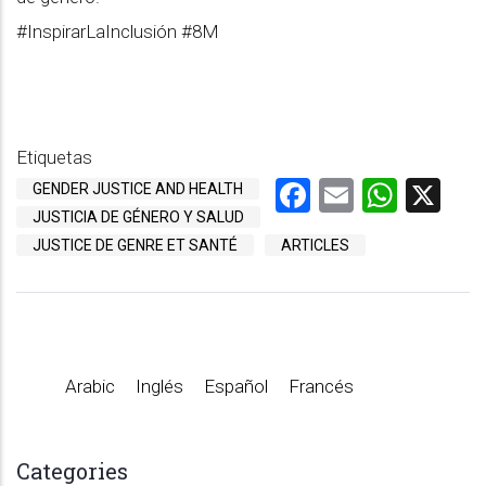
#InspirarLaInclusión #8M
Etiquetas
Facebook
Email
What
X
GENDER JUSTICE AND HEALTH
JUSTICIA DE GÉNERO Y SALUD
JUSTICE DE GENRE ET SANTÉ
ARTICLES
Arabic
Inglés
Español
Francés
Categories