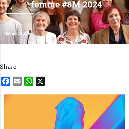
femme #8M 2024
Home
-
Article
Breadcrumb
Share
Facebook
Email
WhatsApp
X