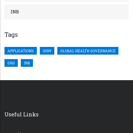
INB
Tags
APPLICATIONS
GHW
GLOBAL HEALTH GOVERNANCE
GHG
INB
Useful Links