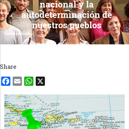
nacional y la
autodeterminación de
nuestros pueblos
Home
-
Article
Breadcrumb
Share
Facebook
Email
WhatsApp
X