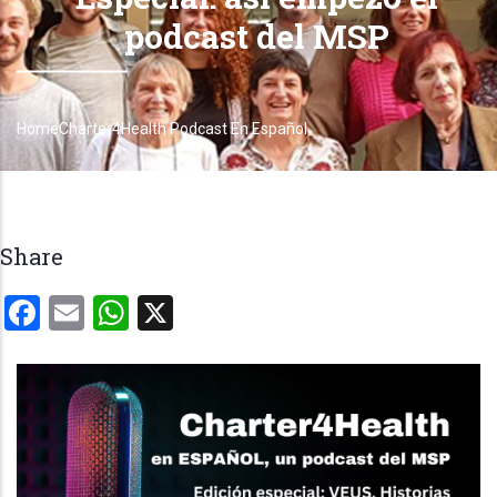
podcast del MSP
Home
Charter4Health Podcast En Español
Breadcrumb
Share
Facebook
Email
WhatsApp
X