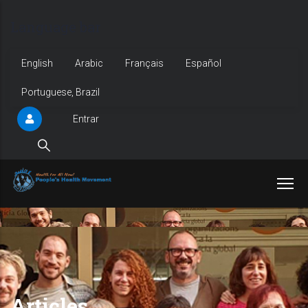
Pular
Language bar
para
o
English
Arabic
Français
Español
conteúdo
Portuguese, Brazil
principal
Entrar
User
account
menu
Articles