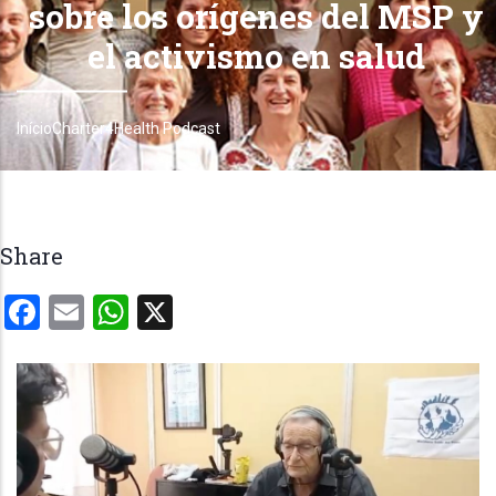
sobre los orígenes del MSP y
el activismo en salud
Início
Charter4Health Podcast
Trilha
de
navegação
Share
Facebook
Email
WhatsApp
X