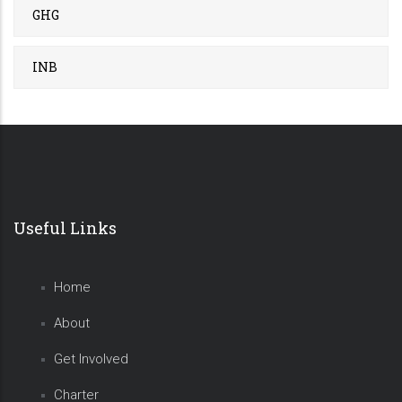
GHG
INB
Useful Links
Home
About
Get Involved
Charter