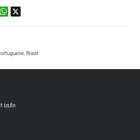
ebook
Email
WhatsApp
X
ortuguese, Brazil
t info