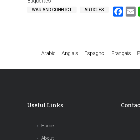
Étiquettes
Fac
WAR AND CONFLICT
ARTICLES
Arabic
Anglais
Espagnol
Français
P
Useful Links
Contac
Home
About