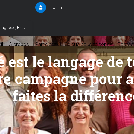
Log in
User
account
menu
tuguese, Brazil
il
À propos
Participez
Ce que nous faisons
Contac
▾
▾
é est le langage de 
re campagne pour ar
faites la différenc