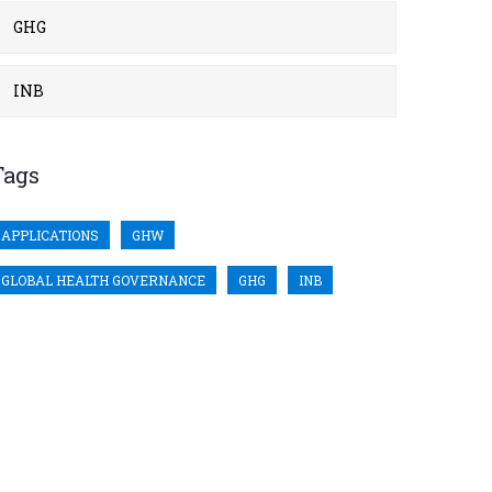
GHG
INB
Tags
APPLICATIONS
GHW
GLOBAL HEALTH GOVERNANCE
GHG
INB