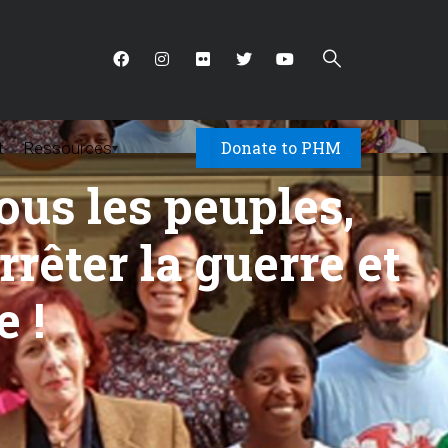
Donate to PHM
t
Ressources
▾
tous les peuples,
rêter la guerre et
e !