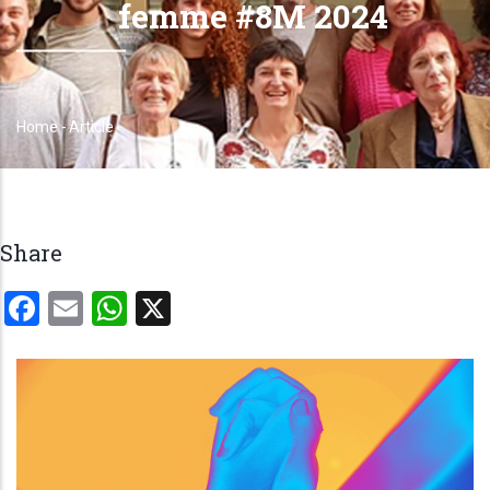
femme #8M 2024
Home
-
Article
Breadcrumb
Share
Facebook
Email
WhatsApp
X