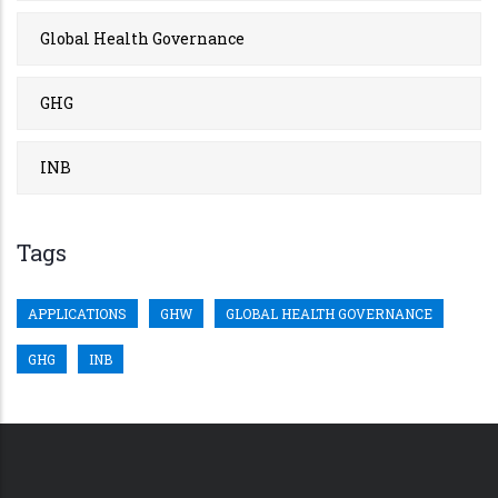
Global Health Governance
GHG
INB
Tags
APPLICATIONS
GHW
GLOBAL HEALTH GOVERNANCE
GHG
INB