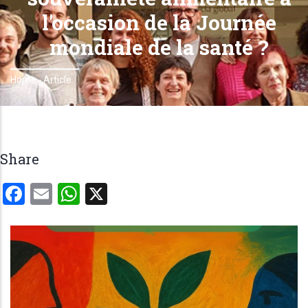
l'occasion de la Journée
mondiale de la santé ?
Home
-
Article
Breadcrumb
Share
Facebook
Email
WhatsApp
X