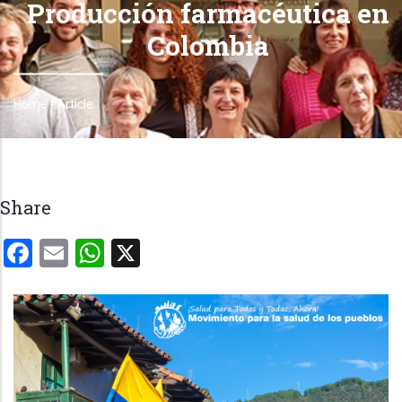
Producción farmacéutica en
Colombia
Home
-
Article
Breadcrumb
Share
Facebook
Email
WhatsApp
X