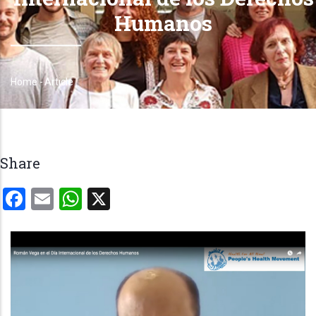
Humanos
Home
-
Article
Breadcrumb
Share
Facebook
Email
WhatsApp
X