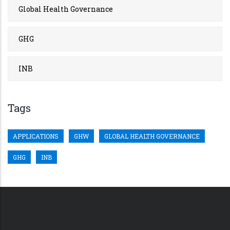
Global Health Governance
GHG
INB
Tags
APPLICATIONS
GHW
GLOBAL HEALTH GOVERNANCE
GHG
INB