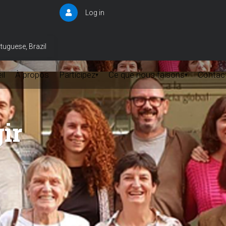
Log in
User
account
menu
tuguese, Brazil
il
À propos
Participez
Ce que nous faisons
Contac
▾
▾
gir