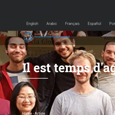
Skip
Language bar
to
main
English
Arabic
Français
Español
Por
content
Accue
Il est temps d'a
Home
-
Article