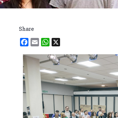
Breadcrumb
Share
Facebook
Email
WhatsApp
X