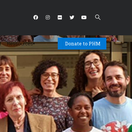
Donate to PHM
t
Ressources
▾