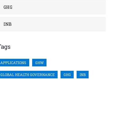
GHG
INB
Tags
APPLICATIONS
GHW
GLOBAL HEALTH GOVERNANCE
GHG
INB