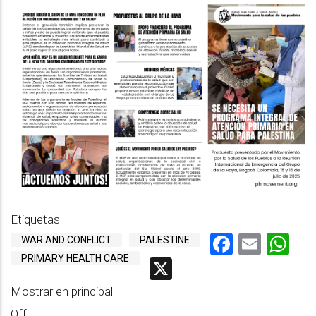
Etiquetas
Faceboo
Emai
Wh
WAR AND CONFLICT
PALESTINE
PRIMARY HEALTH CARE
X
Mostrar en principal
Off