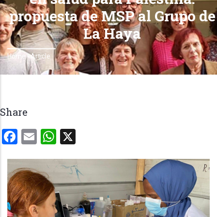
propuesta de MSP al Grupo de
La Haya
Home
-
Article
Breadcrumb
Share
Facebook
Email
WhatsApp
X