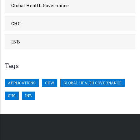
Global Health Governance
GHG
INB
Tags
APPLICATIONS
GHW
GLOBAL HEALTH GOVERNANCE
GHG
INB