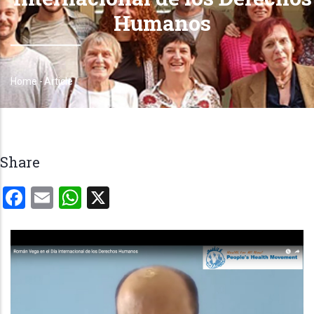
Humanos
Home
-
Article
Breadcrumb
Share
Facebook
Email
WhatsApp
X