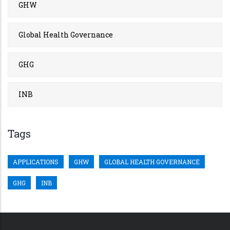
GHW
Global Health Governance
GHG
INB
Tags
APPLICATIONS
GHW
GLOBAL HEALTH GOVERNANCE
GHG
INB