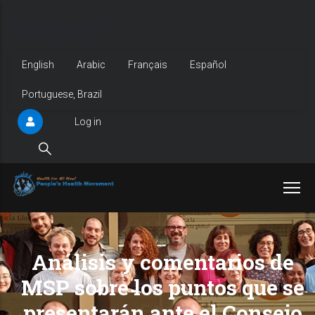
Skip
Language bar
to
main
English
Arabic
Français
Español
content
Portuguese, Brazil
Log in
User
account
menu
Análisis y comentarios de
MSP sobre los puntos que se
presentarán ante el Consejo