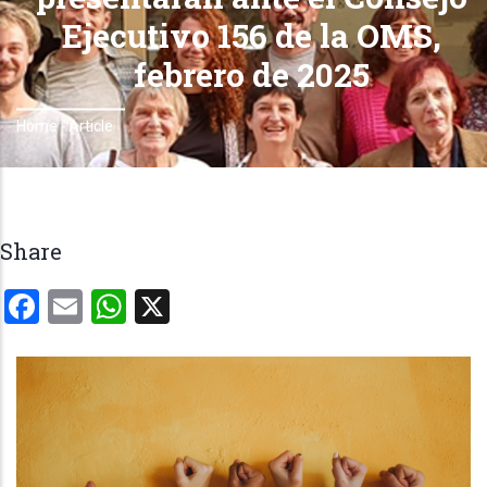
Ejecutivo 156 de la OMS,
febrero de 2025
Home
-
Article
Breadcrumb
Share
Facebook
Email
WhatsApp
X