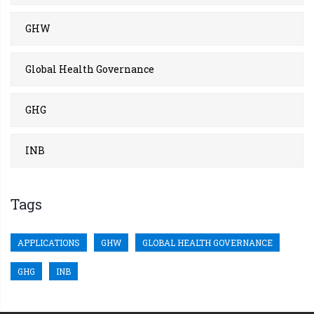
GHW
Global Health Governance
GHG
INB
Tags
APPLICATIONS
GHW
GLOBAL HEALTH GOVERNANCE
GHG
INB