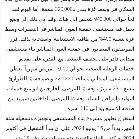
السكان في وسط غزة يقدر بـ320,000 نسمة، أما اليوم فقد
لجأ حوالي 940,000 شخص إلى هناك. وقد أدى ذلك إلى وضع
يعمل فيه مستشفى جمعية العون المباشر في النصيرات وسط
غزة بنسبة 400% من طاقته الاستيعابية. واستجابة لذلك، قرر
الموظفون المتفانون في جمعية العون المباشر بناء مستشفى
ميداني قادر على تخفيف الضغط، مع القدرة على تقديم
خدمات الرعاية الصحية لحوالي 15,000 مريض شهرياً. يغطي
المستشفى الميداني مساحة 1320 م2 ويضم قسمًا للطوارئ
يتسع لـ 23 سريرًا، وقسمًا للمرضى الخارجيين لتوسيع خدمات
التوليد وأمراض النساء، وقسمًا للمرضى الداخليين سيزيد من
طاقته الاستيعابية إلى 110 أسرة.
استغرق تطوير مشروع بناء المستشفى وتجهيزه وتشغيله ستة
أشهر، بدءاً من 15 يوليو 2024، على أن يبدأ التشغيل في أكتوبر
2024، ويكتمل البناء والتجهيز وتوسيع الخدمات في 15 يناير