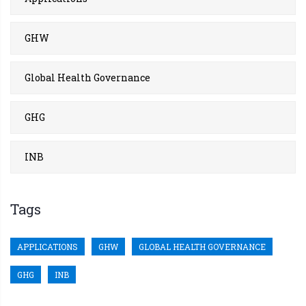
GHW
Global Health Governance
GHG
INB
Tags
APPLICATIONS
GHW
GLOBAL HEALTH GOVERNANCE
GHG
INB