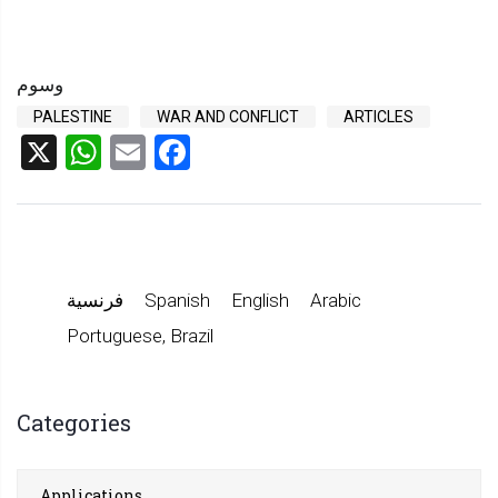
وسوم
PALESTINE
WAR AND CONFLICT
ARTICLES
sApp
X
Facebook
Email
Arabic
English
Spanish
فرنسية
Portuguese, Brazil
Categories
Applications