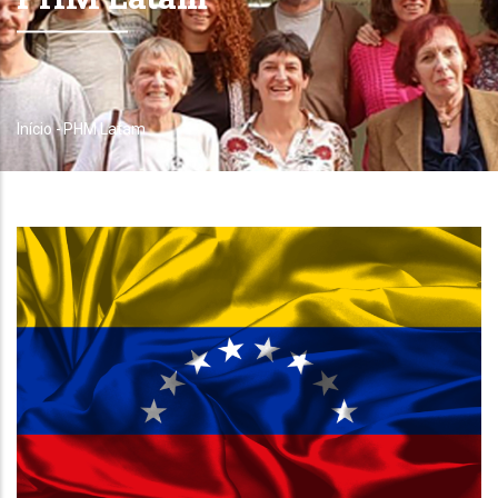
Início
-
PHM Latam
Trilha
de
navegação