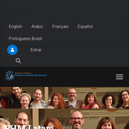
Pular
Language bar
para
o
English
Arabic
Français
Español
conteúdo
Portuguese, Brazil
principal
Entrar
User
account
menu
PHM Latam