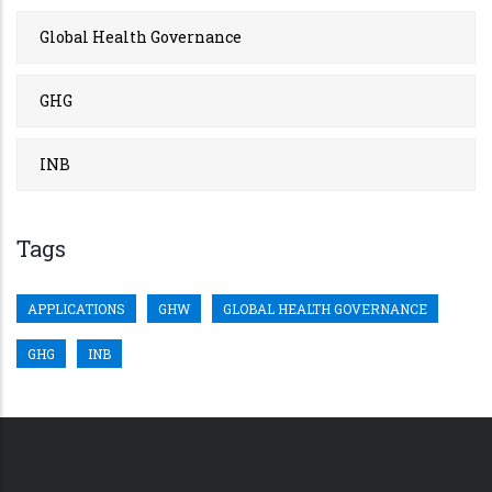
Global Health Governance
GHG
INB
Tags
APPLICATIONS
GHW
GLOBAL HEALTH GOVERNANCE
GHG
INB