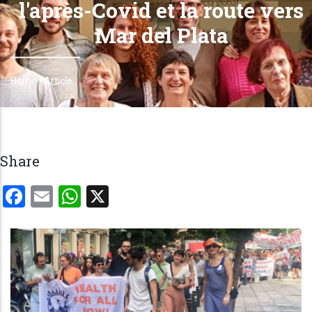
l'après-Covid et la route vers
Mar del Plata
Home
-
Article
Breadcrumb
Share
Facebook
Email
WhatsApp
X