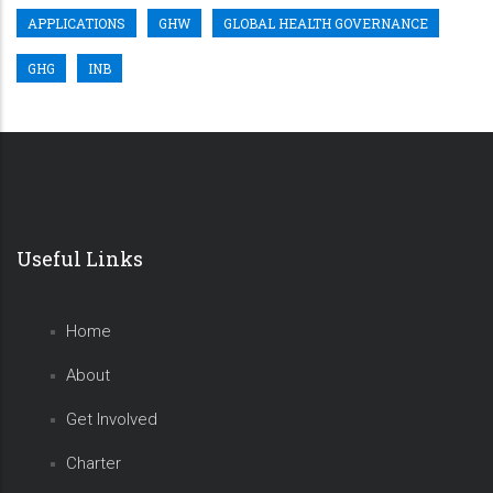
APPLICATIONS
GHW
GLOBAL HEALTH GOVERNANCE
GHG
INB
Useful Links
Home
About
Get Involved
Charter