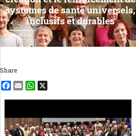
systèmes de santé universels,
inclusifs et durables
Home
-
Article
Breadcrumb
Share
Facebook
Email
WhatsApp
X