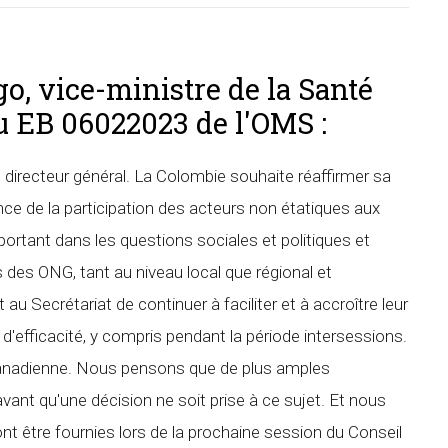
o, vice-ministre de la Santé
u EB 06022023 de l'OMS :
irecteur général. La Colombie souhaite réaffirmer sa
ence de la participation des acteurs non étatiques aux
portant dans les questions sociales et politiques et
s des ONG, tant au niveau local que régional et
Secrétariat de continuer à faciliter et à accroître leur
et d'efficacité, y compris pendant la période intersessions.
canadienne. Nous pensons que de plus amples
vant qu'une décision ne soit prise à ce sujet. Et nous
t être fournies lors de la prochaine session du Conseil