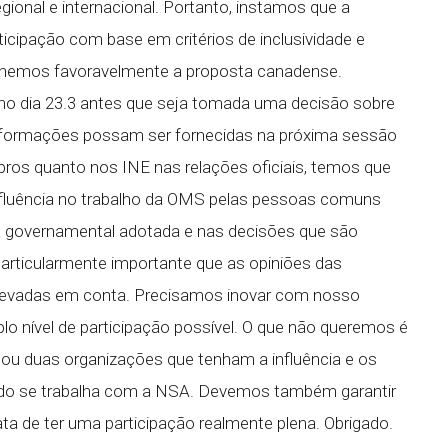
gional e internacional. Portanto, instamos que a
rticipação com base em critérios de inclusividade e
colhemos favoravelmente a proposta canadense.
o dia 23.3 antes que seja tomada uma decisão sobre
nformações possam ser fornecidas na próxima sessão
os quanto nos INE nas relações oficiais, temos que
influência no trabalho da OMS pelas pessoas comuns
ica governamental adotada e nas decisões que são
articularmente importante que as opiniões das
levadas em conta. Precisamos inovar com nosso
lo nível de participação possível. O que não queremos é
ou duas organizações que tenham a influência e os
ando se trabalha com a NSA. Devemos também garantir
ta de ter uma participação realmente plena. Obrigado.