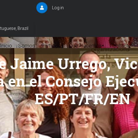
Log in
User
account
menu
tuguese, Brazil
Inicio
Somos
Participa
Qué Hacemos
Contacto
▾
▾
e Jaime Urrego, Vic
 en el Consejo Ejec
ES/PT/FR/EN