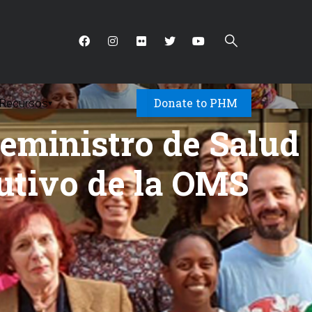
Donate to PHM
Recursos
▾
eministro de Salud
utivo de la OMS