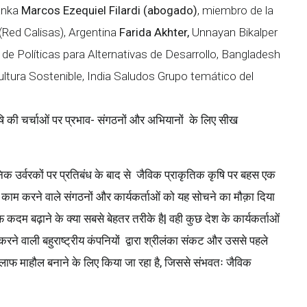
anka
Marcos Ezequiel Filardi (abogado)
, miembro de la
(Red Calisas), Argentina
Farida Akhter,
Unnayan Bikalper
de Políticas para Alternativas de Desarrollo, Bangladesh
ultura Sostenible, India
Saludos
Grupo temático del
ि
की
चर्चाओं
पर
प्रभाव
-
संगठनों
और
अभियानों
के
लिए
सीख
क उर्वरकों पर प्रतिबंध के बाद से जैविक प्राकृतिक कृषि पर बहस एक
 काम करने वाले संगठनों और कार्यकर्ताओं को यह सोचने का मौक़ा दिया
दम बढ़ाने के क्या सबसे बेहतर तरीके है| वही कुछ देश के कार्यकर्ताओं
रने वाली बहुराष्ट्रीय कंपनियों द्वारा श्रीलंका संकट और उससे पहले
िलाफ माहौल बनाने के लिए किया जा रहा है, जिससे संभवतः जैविक