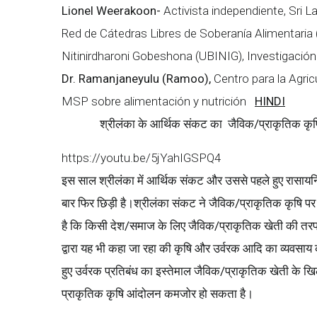
Lionel Weerakoon-
Activista independiente, Sri L
Red de Cátedras Libres de Soberanía Alimentaria 
Nitinirdharoni Gobeshona (UBINIG), Investigación 
Dr. Ramanjaneyulu (Ramoo),
Centro para la Agric
MSP sobre alimentación y nutrición
HINDI
श्रीलंका
के
आर्थिक
संकट
का
जैविक
/
प्राकृतिक
कृष
https://youtu.be/5jYahIGSPQ4
इस साल श्रीलंका में आर्थिक संकट और उससे पहले हुए रासायनि
बार फिर छिड़ी है।श्रीलंका संकट ने जैविक/प्राकृतिक कृषि पर
है कि किसी देश/समाज के लिए जैविक/प्राकृतिक खेती की तरफ क
द्वारा यह भी कहा जा रहा की कृषि और उर्वरक आदि का व्यवसाय क
हुए उर्वरक प्रतिबंध का इस्तेमाल जैविक/प्राकृतिक खेती के ख
प्राकृतिक कृषि आंदोलन कमजोर हो सकता है।