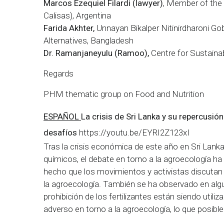
Marcos Ezequiel Filardi (lawyer)
, Member of the
Calisas), Argentina
Farida Akhter,
Unnayan Bikalper Nitinirdharoni G
Alternatives, Bangladesh
Dr. Ramanjaneyulu (Ramoo),
Centre for Sustainabl
Regards
PHM thematic group on Food and Nutrition
ESPAÑOL
La crisis de Sri Lanka y su repercusió
desafíos
https://youtu.be/EYRI2Z123xI
Tras la crisis económica de este año en Sri Lanka 
químicos, el debate en torno a la agroecología ha vu
hecho que los movimientos y activistas discutan 
la agroecología. También se ha observado en algu
prohibición de los fertilizantes están siendo util
adverso en torno a la agroecología, lo que posibl