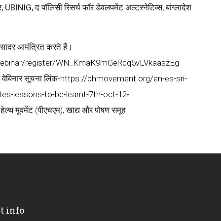
 UBINIG, द पॉलिसी रिसर्च फॉर डेवलपमेंट अल्टरनेटिव्स, बांग्लादेश
ादर आमंत्रित करते हैं।
webinar/register/WN_KmaK9mGeRcq5vLVkaaszEg
बिनार सूचना लिंक-
https://phmovement.org/en-es-sri-
es-lessons-to-be-learnt-7th-oct-12-
हेल्थ मूवमेंट (पीएचएम), खाद्य और पोषण समूह
t info