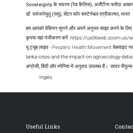
Sovereignty के सदस्य (रेड कैलिस), अर्जेंटीना फरीदा अख्तर,
डॉ. रामंजनेयुलु (रामू), सेंटर फॉर सस्टेनेबल एग्रीकल्चर, भारत
हम आपको वेबिनार सुनने और अपने अनुभव साझा करने के लिए स
कृपया यहां पंजीकरण करें-
https://us06web.zoom.us/
यू ट्यूब लाइव -
People's Health Movement वेबसाइट पर वे
lanka-crisis-and-the-impact-on-agroecology-debat
अंग्रेजी
,
हिंदी
और
स्पेनिश
में
अनुवाद
उपलब्ध
हैं।
सादर पीपुल्स 
Inglés
Useful Links
Contac