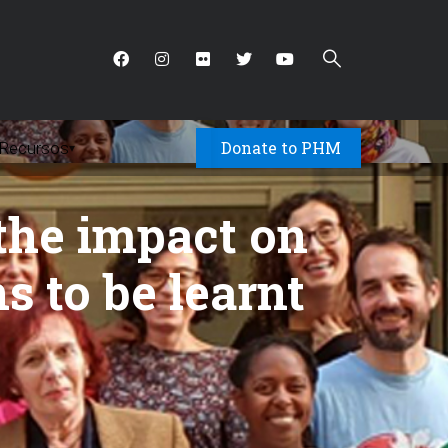
Donate to PHM
Recursos
▾
 the impact on
 to be learnt