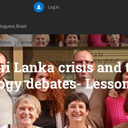
Log in
User
account
menu
tuguese, Brazil
Inicio
Somos
Participa
Qué Hacemos
Contacto
▾
▾
ri Lanka crisis and
gy debates- Lessons