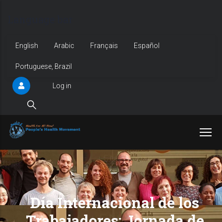
Skip
Language bar
to
main
English
Arabic
Français
Español
content
Portuguese, Brazil
Log in
User
account
menu
Día Internacional de los
Trabajadores: Jornada de